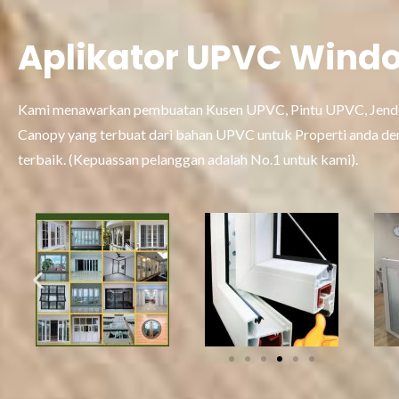
Aplikator UPVC Wind
Kami menawarkan pembuatan Kusen UPVC, Pintu UPVC, Jend
Canopy yang terbuat dari bahan UPVC untuk Properti anda de
terbaik. (Kepuassan pelanggan adalah No.1 untuk kami).