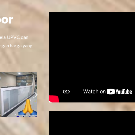
oor
ela UPVC dan
ngan harga yang